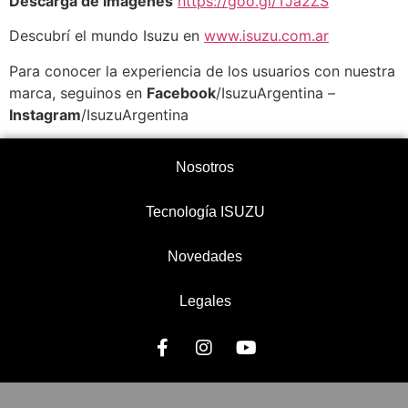
Descarga de imágenes
https://goo.gl/TJa2ZS
Descubrí el mundo Isuzu en
www.isuzu.com.ar
Para conocer la experiencia de los usuarios con nuestra
marca, seguinos en
Facebook
/IsuzuArgentina –
Instagram
/IsuzuArgentina
Nosotros
Tecnología ISUZU
Novedades
Legales